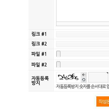
링크 #1
링크 #2
파일 #1
파일 #2
숫
자동등록
새
자
방지
로
자동등록방지 숫자를 순서대로 
음
고
성
침
듣
기