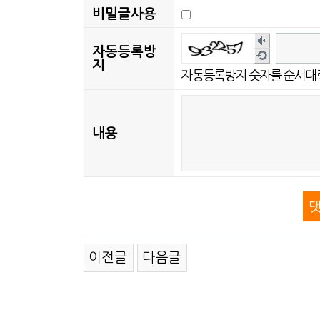
비밀글사용
숫
자동등록방
새
자
지
로
자동등록방지 숫자를 순서대
음
고
성
침
듣
내용
기
이전글
다음글