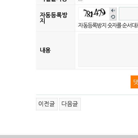
숫
자동등록방
새
자
지
로
자동등록방지 숫자를 순서대
음
고
성
침
듣
내용
기
이전글
다음글